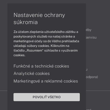
Videá
Nastavenie ochrany
súkromia
Obsah
Ako nakupovať
Možnosti doručenia a platby
Za účelom zlepšenia užívateľského zážitku a
poskytovaných služieb na našej stránke a
Podpora a servis
Servisné služby
Cenník servisu
marketingové účely sa do Vášho prehliadača
ukladajú súbory cookies. Kliknutím na
tlačidlo „Rozumiem“ súhlasíte s využívaním
Kontakty
cookies.
043 4224 771
Obchodné oddelenie
Funkčné a technické cookies
Servisné oddelenie
Reklamácia tovaru
Analytické cookies
Diagnostiky online
TeamViewer (vzdialená podpora)
Marketingové a reklamné cookies
POVOLIŤ VŠETKO