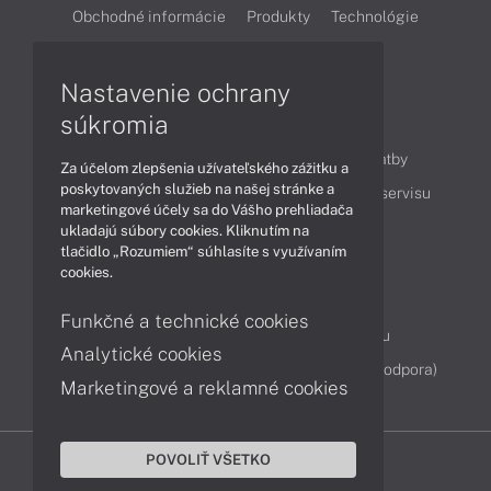
Obchodné informácie
Produkty
Technológie
Videá
Nastavenie ochrany
súkromia
Obsah
Ako nakupovať
Možnosti doručenia a platby
Za účelom zlepšenia užívateľského zážitku a
poskytovaných služieb na našej stránke a
Podpora a servis
Servisné služby
Cenník servisu
marketingové účely sa do Vášho prehliadača
ukladajú súbory cookies. Kliknutím na
tlačidlo „Rozumiem“ súhlasíte s využívaním
Kontakty
cookies.
043 4224 771
Obchodné oddelenie
Funkčné a technické cookies
Servisné oddelenie
Reklamácia tovaru
Analytické cookies
Diagnostiky online
TeamViewer (vzdialená podpora)
Marketingové a reklamné cookies
POVOLIŤ VŠETKO