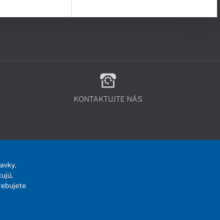
KONTAKTUJTE NÁS
avky.
ujú,
rebujete