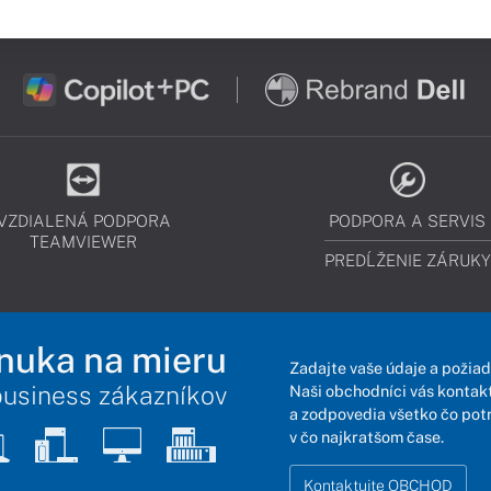
VZDIALENÁ PODPORA
PODPORA A SERVIS
TEAMVIEWER
PREDĹŽENIE ZÁRUKY
nuka na mieru
Zadajte vaše údaje a požiad
business zákazníkov
Naši obchodníci vás kontakt
a zodpovedia všetko čo pot
v čo najkratšom čase.
Kontaktujte OBCHOD