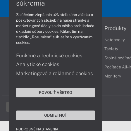
súkromia
Za účelom zlepšenia užívateľského zážitku a
poskytovaných služieb na našej stránke a
marketingové účely sa do Vášho prehliadača
Informácie
Produkty
ukladajú súbory cookies. Kliknutím na
tlačidlo „Rozumiem“ súhlasíte s využívaním
Obchodné podmienky
Notebooky
cookies.
Reklamačné podmienky
Tablety
Funkčné a technické cookies
Ochrana osobných údajov
Stolné počíta
Analytické cookies
Vrátenie tovaru
Počítače All-
Marketingové a reklamné cookies
Vyhlásenie o prístupnosti
Monitory
Cookies
POVOLIŤ VŠETKO
ODMIETNUŤ
PODROBNÉ NASTAVENIA