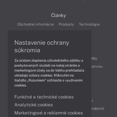
Články
Obchodné informácie
Produkty
Technológie
Videá
Nastavenie ochrany
súkromia
Obsah
Ako nakupovať
Možnosti doručenia a platby
Za účelom zlepšenia užívateľského zážitku a
poskytovaných služieb na našej stránke a
Podpora a servis
Servisné služby
Cenník servisu
marketingové účely sa do Vášho prehliadača
ukladajú súbory cookies. Kliknutím na
tlačidlo „Rozumiem“ súhlasíte s využívaním
Kontakty
cookies.
043 4224 771
Obchodné oddelenie
Funkčné a technické cookies
Servisné oddelenie
Reklamácia tovaru
Analytické cookies
Diagnostiky online
TeamViewer (vzdialená podpora)
Marketingové a reklamné cookies