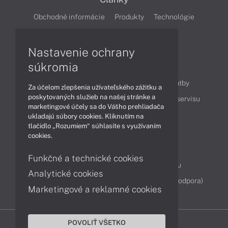
Obchodné informácie
Produkty
Technológie
Videá
Nastavenie ochrany
súkromia
Obsah
Ako nakupovať
Možnosti doručenia a platby
Za účelom zlepšenia užívateľského zážitku a
poskytovaných služieb na našej stránke a
Podpora a servis
Servisné služby
Cenník servisu
marketingové účely sa do Vášho prehliadača
ukladajú súbory cookies. Kliknutím na
tlačidlo „Rozumiem“ súhlasíte s využívaním
Kontakty
cookies.
043 4224 771
Obchodné oddelenie
Funkčné a technické cookies
Servisné oddelenie
Reklamácia tovaru
Analytické cookies
Diagnostiky online
TeamViewer (vzdialená podpora)
Marketingové a reklamné cookies
POVOLIŤ VŠETKO