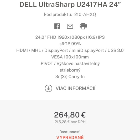
DELL UltraSharp U2417HA 24”
kód produktu:
210-AHXQ
24,0" FHD 1920x1080px (16:9) IPS
sRGB 99%
HDMI / MHL / DisplayPort / miniDisplayPort / USB 3.0
VESA 100x100mm
PIVOT / Výškovo nastaviteľný
strieborný
3r (3r) Carry-In
VIAC INFORMÁCIÍ
264,80 €
215,28 € bez DPH
Dostupnosť:
VYPREDANÉ