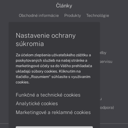
Články
Obchodné informácie
Produkty
Technológie
Videá
Nastavenie ochrany
súkromia
Obsah
Ako nakupovať
Možnosti doručenia a platby
Za účelom zlepšenia užívateľského zážitku a
poskytovaných služieb na našej stránke a
Podpora a servis
Servisné služby
Cenník servisu
marketingové účely sa do Vášho prehliadača
ukladajú súbory cookies. Kliknutím na
tlačidlo „Rozumiem“ súhlasíte s využívaním
Kontakty
cookies.
043 4224 771
Obchodné oddelenie
Funkčné a technické cookies
Servisné oddelenie
Reklamácia tovaru
Analytické cookies
Diagnostiky online
TeamViewer (vzdialená podpora)
Marketingové a reklamné cookies