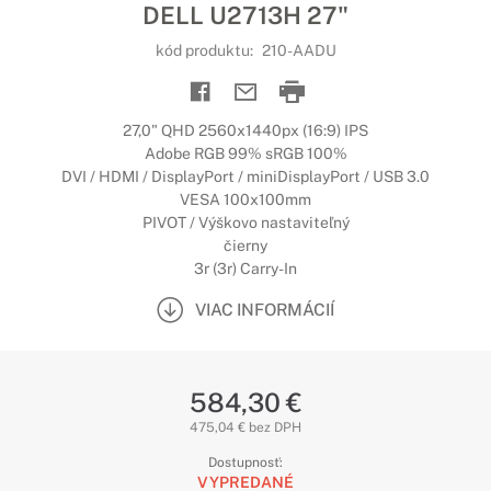
DELL U2713H 27"
kód produktu:
210-AADU
27,0" QHD 2560x1440px (16:9) IPS
Adobe RGB 99% sRGB 100%
DVI / HDMI / DisplayPort / miniDisplayPort / USB 3.0
VESA 100x100mm
PIVOT / Výškovo nastaviteľný
čierny
3r (3r) Carry-In
VIAC INFORMÁCIÍ
584,30 €
475,04 € bez DPH
Dostupnosť:
VYPREDANÉ