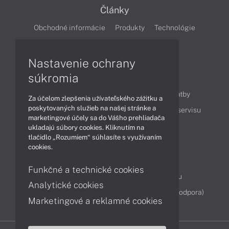
Články
Obchodné informácie
Produkty
Technológie
Videá
Nastavenie ochrany
súkromia
Obsah
Ako nakupovať
Možnosti doručenia a platby
Za účelom zlepšenia užívateľského zážitku a
poskytovaných služieb na našej stránke a
Podpora a servis
Servisné služby
Cenník servisu
marketingové účely sa do Vášho prehliadača
ukladajú súbory cookies. Kliknutím na
tlačidlo „Rozumiem“ súhlasíte s využívaním
Kontakty
cookies.
043 4224 771
Obchodné oddelenie
Funkčné a technické cookies
Servisné oddelenie
Reklamácia tovaru
Analytické cookies
Diagnostiky online
TeamViewer (vzdialená podpora)
Marketingové a reklamné cookies