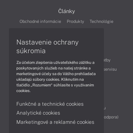
Články
Obchodné informácie
Produkty
Technológie
Videá
Nastavenie ochrany
súkromia
Obsah
Ako nakupovať
Možnosti doručenia a platby
Za účelom zlepšenia užívateľského zážitku a
poskytovaných služieb na našej stránke a
Podpora a servis
Servisné služby
Cenník servisu
marketingové účely sa do Vášho prehliadača
ukladajú súbory cookies. Kliknutím na
tlačidlo „Rozumiem“ súhlasíte s využívaním
Kontakty
cookies.
043 4224 771
Obchodné oddelenie
Funkčné a technické cookies
Servisné oddelenie
Reklamácia tovaru
Analytické cookies
Diagnostiky online
TeamViewer (vzdialená podpora)
Marketingové a reklamné cookies