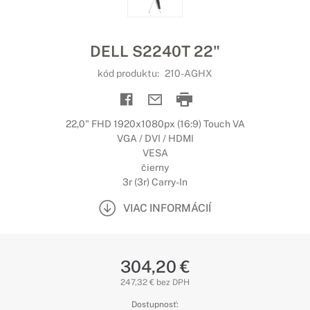
DELL S2240T 22"
kód produktu:
210-AGHX
22,0" FHD 1920x1080px (16:9) Touch VA
VGA / DVI / HDMI
VESA
čierny
3r (3r) Carry-In
VIAC INFORMÁCIÍ
304,20 €
247,32 € bez DPH
Dostupnosť: