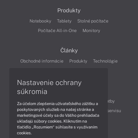
Produkty
Notebooky
Tablety
Stolné počítače
Počítače All-in-One
Monitory
Články
Obchodné informácie
Produkty
Technológie
Videá
Nastavenie ochrany
súkromia
Obsah
Ako nakupovať
Možnosti doručenia a platby
Za účelom zlepšenia užívateľského zážitku a
poskytovaných služieb na našej stránke a
Podpora a servis
Servisné služby
Cenník servisu
marketingové účely sa do Vášho prehliadača
ukladajú súbory cookies. Kliknutím na
tlačidlo „Rozumiem“ súhlasíte s využívaním
Kontakty
cookies.