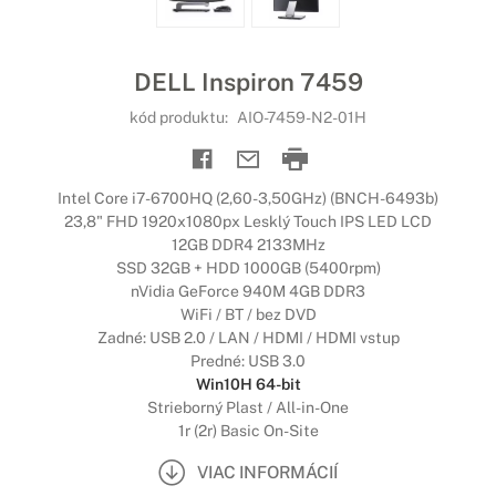
DELL Inspiron 7459
kód produktu:
AIO-7459-N2-01H
Intel Core i7-6700HQ (2,60-3,50GHz) (BNCH-6493b)
23,8" FHD 1920x1080px Lesklý Touch IPS LED LCD
12GB DDR4 2133MHz
SSD 32GB + HDD 1000GB (5400rpm)
nVidia GeForce 940M 4GB DDR3
WiFi / BT / bez DVD
Zadné: USB 2.0 / LAN / HDMI / HDMI vstup
Predné: USB 3.0
Win10H 64-bit
Strieborný Plast / All-in-One
1r (2r) Basic On-Site
VIAC INFORMÁCIÍ