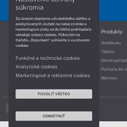
súkromia
Za účelom zlepšenia užívateľského zážitku a
poskytovaných služieb na našej stránke a
marketingové účely sa do Vášho prehliadača
Informácie
Produkty
ukladajú súbory cookies. Kliknutím na
tlačidlo „Rozumiem“ súhlasíte s využívaním
Obchodné podmienky
Notebooky
cookies.
Reklamačné podmienky
Tablety
Funkčné a technické cookies
Ochrana osobných údajov
Stolné počíta
Analytické cookies
Vrátenie tovaru
Počítače All-
Marketingové a reklamné cookies
Vyhlásenie o prístupnosti
Monitory
Cookies
POVOLIŤ VŠETKO
ODMIETNUŤ