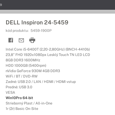
59
DELL Inspiron 24-5459
kód produktu:
5459-1900P
Intel Core i5-6400T (2,20-2,80GHz) (BNCH-4410b)
23,8" FHD 1920x1080px Lesklý Touch TN LED LCD
8GB DDR3 1600MHz
HDD 1000GB (5400rpm)
nVidia GeForce 930M 4GB DDR3
WiFi / BT / DVD-RW
Zadné: USB 2.0 / LAN / HDMI / HDMI vstup
Predné: USB 3.0
VESA
Win10Pro 64-bit
Strieborný Plast / All-in-One
1r (2r) Basic On-Site