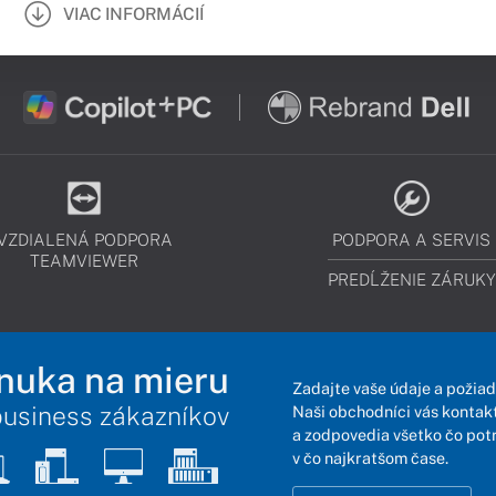
VIAC INFORMÁCIÍ
VZDIALENÁ PODPORA
PODPORA A SERVIS
TEAMVIEWER
PREDĹŽENIE ZÁRUKY
nuka na mieru
Zadajte vaše údaje a požiad
business zákazníkov
Naši obchodníci vás kontakt
a zodpovedia všetko čo pot
v čo najkratšom čase.