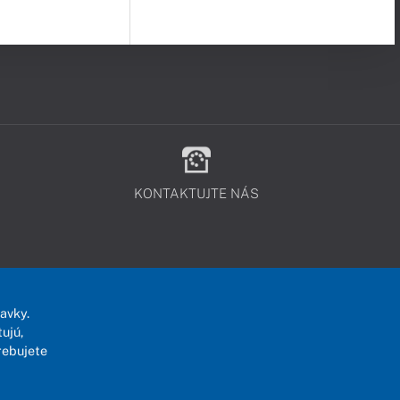
KONTAKTUJTE NÁS
avky.
ujú,
rebujete