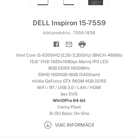
DELL Inspiron 15-7559
kód produktu:
7559-1838
Intel Core i5-6300HQ (2,30-3,20GHz) (BNCH-4689b)
15,6" FHD 1920x1080px Matný IPS LED
8GB DDR3 1600MHz
SSHD 1000GB+8GB (5400rpm)
nVidia GeForce GTX 960M 4GB DDR5
WiFi / BT / USB 3.0 / LAN / HDMI
bez DVD
Win10Pro 64-bit
čierny Plast
3r (3r) Basic On-Site
VIAC INFORMÁCIÍ