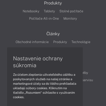
Produkty
Notebooky
Tablety
Stolné počítače
Počítače All-in-One
Monitory
Články
Obchodné informácie
Produkty
Technológie
Videá
Nastavenie ochrany
súkromia
Obsah
Ako nakupovať
Možnosti doručenia a platby
Za účelom zlepšenia užívateľského zážitku a
poskytovaných služieb na našej stránke a
Podpora a servis
Servisné služby
Cenník servisu
marketingové účely sa do Vášho prehliadača
ukladajú súbory cookies. Kliknutím na
tlačidlo „Rozumiem“ súhlasíte s využívaním
Kontakty
cookies.
043 4224 771
Obchodné oddelenie