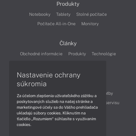
Produkty
Notebooky
Tablety
Stolné počítače
Počítače All-in-One
Monitory
Články
Obchodné informácie
Produkty
Technológie
Videá
Nastavenie ochrany
súkromia
Obsah
Ako nakupovať
Možnosti doručenia a platby
Za účelom zlepšenia užívateľského zážitku a
poskytovaných služieb na našej stránke a
Podpora a servis
Servisné služby
Cenník servisu
marketingové účely sa do Vášho prehliadača
ukladajú súbory cookies. Kliknutím na
tlačidlo „Rozumiem“ súhlasíte s využívaním
Kontakty
cookies.
043 4224 771
Obchodné oddelenie