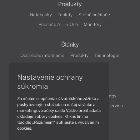
Produkty
Notebooky
Tablety
Stolné počítače
Počítače All-in-One
Monitory
Články
Obchodné informácie
Produkty
Technológie
Videá
Nastavenie ochrany
súkromia
Obsah
Ako nakupovať
Možnosti doručenia a platby
Za účelom zlepšenia užívateľského zážitku a
poskytovaných služieb na našej stránke a
Podpora a servis
Servisné služby
Cenník servisu
marketingové účely sa do Vášho prehliadača
ukladajú súbory cookies. Kliknutím na
tlačidlo „Rozumiem“ súhlasíte s využívaním
Kontakty
cookies.
043 4224 771
Obchodné oddelenie