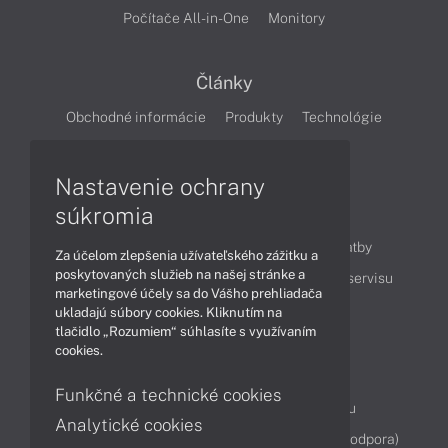
Počítače All-in-One
Monitory
Články
Obchodné informácie
Produkty
Technológie
Videá
Nastavenie ochrany
súkromia
Obsah
Ako nakupovať
Možnosti doručenia a platby
Za účelom zlepšenia užívateľského zážitku a
poskytovaných služieb na našej stránke a
Podpora a servis
Servisné služby
Cenník servisu
marketingové účely sa do Vášho prehliadača
ukladajú súbory cookies. Kliknutím na
tlačidlo „Rozumiem“ súhlasíte s využívaním
Kontakty
cookies.
043 4224 771
Obchodné oddelenie
Funkčné a technické cookies
Servisné oddelenie
Reklamácia tovaru
Analytické cookies
Diagnostiky online
TeamViewer (vzdialená podpora)