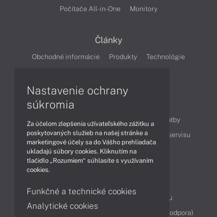
Počítače All-in-One
Monitory
Články
Obchodné informácie
Produkty
Technológie
Videá
Nastavenie ochrany
súkromia
Obsah
Ako nakupovať
Možnosti doručenia a platby
Za účelom zlepšenia užívateľského zážitku a
poskytovaných služieb na našej stránke a
Podpora a servis
Servisné služby
Cenník servisu
marketingové účely sa do Vášho prehliadača
ukladajú súbory cookies. Kliknutím na
tlačidlo „Rozumiem“ súhlasíte s využívaním
Kontakty
cookies.
043 4224 771
Obchodné oddelenie
Funkčné a technické cookies
Servisné oddelenie
Reklamácia tovaru
Analytické cookies
Diagnostiky online
TeamViewer (vzdialená podpora)