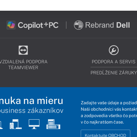
VZDIALENÁ PODPORA
PODPORA A SERVIS
TEAMVIEWER
PREDĹŽENIE ZÁRUKY
nuka na mieru
Zadajte vaše údaje a požiad
business zákazníkov
Naši obchodníci vás kontakt
a zodpovedia všetko čo pot
v čo najkratšom čase.
Kontaktujte OBCHOD