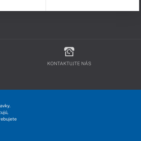
KONTAKTUJTE NÁS
avky.
ujú,
rebujete