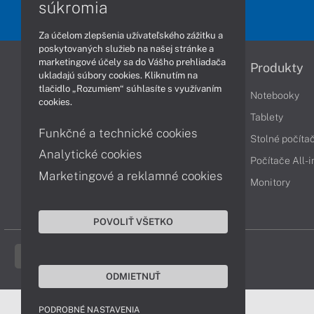
súkromia
Za účelom zlepšenia užívateľského zážitku a
poskytovaných služieb na našej stránke a
marketingové účely sa do Vášho prehliadača
Informácie
Produkty
ukladajú súbory cookies. Kliknutím na
tlačidlo „Rozumiem“ súhlasíte s využívaním
Obchodné podmienky
Notebooky
cookies.
Reklamačné podmienky
Tablety
Funkčné a technické cookies
Ochrana osobných údajov
Stolné počíta
Analytické cookies
Vrátenie tovaru
Počítače All-
Marketingové a reklamné cookies
Vyhlásenie o prístupnosti
Monitory
Cookies
POVOLIŤ VŠETKO
ODMIETNUŤ
PODROBNÉ NASTAVENIA