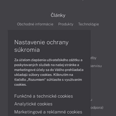
Články
Obchodné informácie
Produkty
Technológie
Videá
Nastavenie ochrany
súkromia
Obsah
Ako nakupovať
Možnosti doručenia a platby
Za účelom zlepšenia užívateľského zážitku a
poskytovaných služieb na našej stránke a
Podpora a servis
Servisné služby
Cenník servisu
marketingové účely sa do Vášho prehliadača
ukladajú súbory cookies. Kliknutím na
tlačidlo „Rozumiem“ súhlasíte s využívaním
Kontakty
cookies.
043 4224 771
Obchodné oddelenie
Funkčné a technické cookies
Servisné oddelenie
Reklamácia tovaru
Analytické cookies
Diagnostiky online
TeamViewer (vzdialená podpora)
Marketingové a reklamné cookies