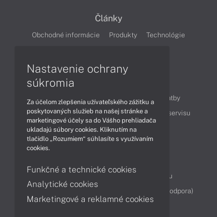
Články
Obchodné informácie
Produkty
Technológie
Videá
Nastavenie ochrany
súkromia
Obsah
Ako nakupovať
Možnosti doručenia a platby
Za účelom zlepšenia užívateľského zážitku a
poskytovaných služieb na našej stránke a
Podpora a servis
Servisné služby
Cenník servisu
marketingové účely sa do Vášho prehliadača
ukladajú súbory cookies. Kliknutím na
tlačidlo „Rozumiem“ súhlasíte s využívaním
Kontakty
cookies.
043 4224 771
Obchodné oddelenie
Funkčné a technické cookies
Servisné oddelenie
Reklamácia tovaru
Analytické cookies
Diagnostiky online
TeamViewer (vzdialená podpora)
Marketingové a reklamné cookies