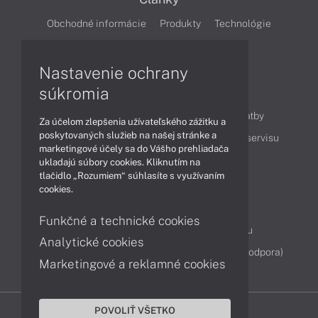
Obchodné informácie
Produkty
Technológie
Videá
Nastavenie ochrany
súkromia
Obsah
Ako nakupovať
Možnosti doručenia a platby
Za účelom zlepšenia užívateľského zážitku a
poskytovaných služieb na našej stránke a
Podpora a servis
Servisné služby
Cenník servisu
marketingové účely sa do Vášho prehliadača
ukladajú súbory cookies. Kliknutím na
tlačidlo „Rozumiem“ súhlasíte s využívaním
Kontakty
cookies.
043 4224 771
Obchodné oddelenie
Funkčné a technické cookies
Servisné oddelenie
Reklamácia tovaru
Analytické cookies
Diagnostiky online
TeamViewer (vzdialená podpora)
Marketingové a reklamné cookies
POVOLIŤ VŠETKO