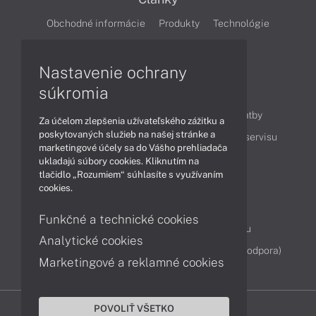
Obchodné informácie
Produkty
Technológie
Videá
Nastavenie ochrany
súkromia
Obsah
Ako nakupovať
Možnosti doručenia a platby
Za účelom zlepšenia užívateľského zážitku a
poskytovaných služieb na našej stránke a
Podpora a servis
Servisné služby
Cenník servisu
marketingové účely sa do Vášho prehliadača
ukladajú súbory cookies. Kliknutím na
tlačidlo „Rozumiem“ súhlasíte s využívaním
Kontakty
cookies.
043 4224 771
Obchodné oddelenie
Funkčné a technické cookies
Servisné oddelenie
Reklamácia tovaru
Analytické cookies
Diagnostiky online
TeamViewer (vzdialená podpora)
Marketingové a reklamné cookies
POVOLIŤ VŠETKO