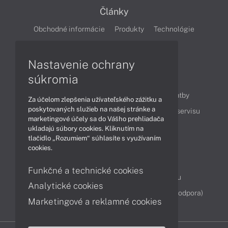
Články
Obchodné informácie
Produkty
Technológie
Videá
Nastavenie ochrany
súkromia
Obsah
Ako nakupovať
Možnosti doručenia a platby
Za účelom zlepšenia užívateľského zážitku a
poskytovaných služieb na našej stránke a
Podpora a servis
Servisné služby
Cenník servisu
marketingové účely sa do Vášho prehliadača
ukladajú súbory cookies. Kliknutím na
tlačidlo „Rozumiem“ súhlasíte s využívaním
Kontakty
cookies.
043 4224 771
Obchodné oddelenie
Funkčné a technické cookies
Servisné oddelenie
Reklamácia tovaru
Analytické cookies
Diagnostiky online
TeamViewer (vzdialená podpora)
Marketingové a reklamné cookies