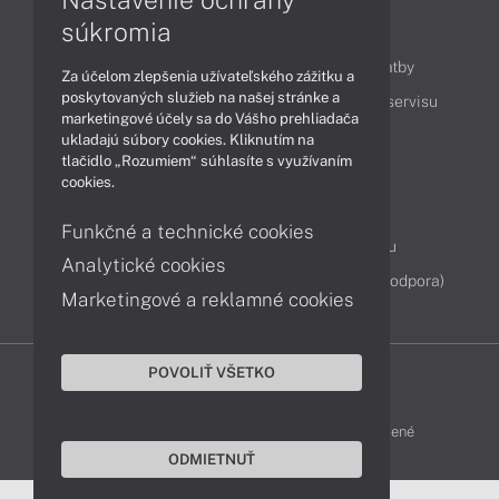
súkromia
Obsah
Ako nakupovať
Možnosti doručenia a platby
Za účelom zlepšenia užívateľského zážitku a
poskytovaných služieb na našej stránke a
Podpora a servis
Servisné služby
Cenník servisu
marketingové účely sa do Vášho prehliadača
ukladajú súbory cookies. Kliknutím na
tlačidlo „Rozumiem“ súhlasíte s využívaním
Kontakty
cookies.
043 4224 771
Obchodné oddelenie
Funkčné a technické cookies
Servisné oddelenie
Reklamácia tovaru
Analytické cookies
Diagnostiky online
TeamViewer (vzdialená podpora)
Marketingové a reklamné cookies
POVOLIŤ VŠETKO
DELL-SHOP © 2011 - 2026 Všetky práva vyhradené
ODMIETNUŤ