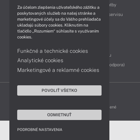
Ako nakupovať
Možnosti doručenia a platby
Za účelom zlepšenia užívateľského zážitku a
poskytovaných služieb na našej stránke a
Podpora a servis
Servisné služby
Cenník servisu
marketingové účely sa do Vášho prehliadača
ukladajú súbory cookies. Kliknutím na
tlačidlo „Rozumiem“ súhlasíte s využívaním
Kontakty
cookies.
043 4224 771
Obchodné oddelenie
Funkčné a technické cookies
Servisné oddelenie
Reklamácia tovaru
Analytické cookies
Diagnostiky online
TeamViewer (vzdialená podpora)
Marketingové a reklamné cookies
POVOLIŤ VŠETKO
DELL-SHOP © 2011 - 2026 Všetky práva vyhradené
ODMIETNUŤ
PODROBNÉ NASTAVENIA