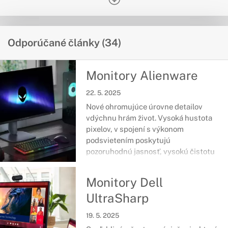
Odporúčané články (34)
Monitory Alienware
22. 5. 2025
Nové ohromujúce úrovne detailov
vdýchnu hrám život. Vysoká hustota
pixelov, v spojení s výkonom
podsvietením poskytujú
pozoruhodnú jasnosť, vysokú čistotu
farieb a výnimočne vykreslené tmavé
scény.
Monitory Dell
UltraSharp
19. 5. 2025