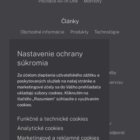
Počítače All-in-One
Monitory
Články
Obchodné informácie
Produkty
Technológie
Videá
Nastavenie ochrany
súkromia
Obsah
Ako nakupovať
Možnosti doručenia a platby
Za účelom zlepšenia užívateľského zážitku a
poskytovaných služieb na našej stránke a
Podpora a servis
Servisné služby
Cenník servisu
marketingové účely sa do Vášho prehliadača
ukladajú súbory cookies. Kliknutím na
tlačidlo „Rozumiem“ súhlasíte s využívaním
Kontakty
cookies.
043 4224 771
Obchodné oddelenie
Funkčné a technické cookies
Servisné oddelenie
Reklamácia tovaru
Analytické cookies
Diagnostiky online
TeamViewer (vzdialená podpora)
Marketingové a reklamné cookies