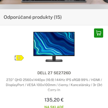
Odporúčané produkty (15)
DELL 27 SE2726D
27,0" QHD 2560x1440px (16:9) 144Hz IPS sRGB 99% / HDMI /
DisplayPort / VESA 100x100mm / čierny / Kancelársky / 3r (3r)
Carry-In
135,20 €
NA SKLADE