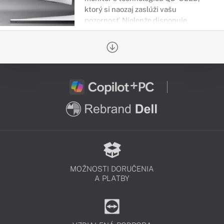
ktorý si naozaj zaslúži vašu
pozornosť. Nielenže disponuje
skvelým výkonom, jasom, farbami, ale
rovnako dobre aj vyzerá. Vtiahne vás
do hry bez mihnutia oka.
MOŽNOSTI DORUČENIA
A PLATBY