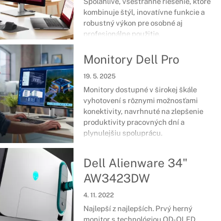
Spoľahlivé, všestranné riešenie, ktoré
kombinuje štýl, inovatívne funkcie a
robustný výkon pre osobné aj
profesionálne použitie.
Monitory Dell Pro
19. 5. 2025
Monitory dostupné v širokej škále
vyhotovení s rôznymi možnosťami
konektivity, navrhnuté na zlepšenie
produktivity pracovných dní a
plynulejšiu spoluprácu.
Dell Alienware 34"
AW3423DW
4. 11. 2022
Najlepší z najlepších. Prvý herný
monitor s technológiou QD-OLED,