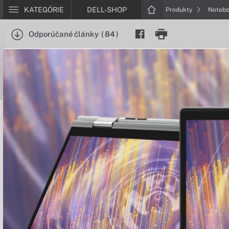
KATEGÓRIE
DELL-SHOP
Produkty
Noteb
Odporúčané články
(
84
)