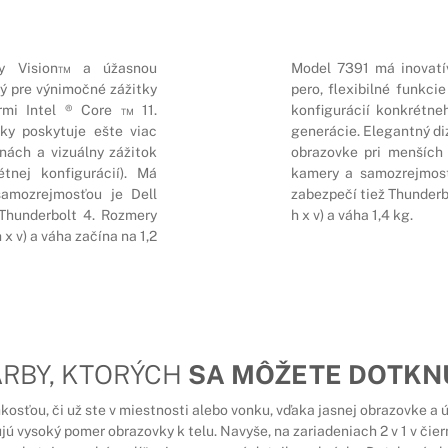
by Vision™ a úžasnou
Model 7391 má inovatív
ý pre výnimočné zážitky
pero, flexibilné funkc
mi Intel ® Core ™ 11.
konfigurácií konkrétne
vky poskytuje ešte viac
generácie. Elegantný di
nách a vizuálny zážitok
obrazovke pri menších 
tnej konfigurácií). Má
kamery a samozrejmosť
samozrejmosťou je Dell
zabezpečí tiež Thunderb
Thunderbolt 4. Rozmery
h x v) a váha 1,4 kg.
x v) a váha začína na 1,2
ARBY, KTORÝCH
SA MÔŽETE DOTKN
ahkosťou, či už ste v miestnosti alebo vonku, vďaka jasnej obrazovke 
jú vysoký pomer obrazovky k telu. Navyše, na zariadeniach 2 v 1 v čier