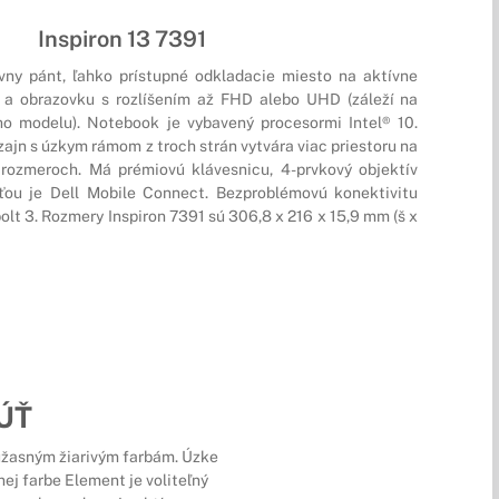
Inspiron 13 7391
ny pánt, ľahko prístupné odkladacie miesto na aktívne
ie a obrazovku s rozlíšením až FHD alebo UHD (záleží na
ho modelu). Notebook je vybavený procesormi Intel® 10.
zajn s úzkym rámom z troch strán vytvára viac priestoru na
rozmeroch. Má prémiovú klávesnicu, 4-prvkový objektív
ou je Dell Mobile Connect. Bezproblémovú konektivitu
olt 3. Rozmery Inspiron 7391 sú 306,8 x 216 x 15,9 mm (š x
ÚŤ
a úžasným žiarivým farbám. Úzke
nej farbe Element je voliteľný