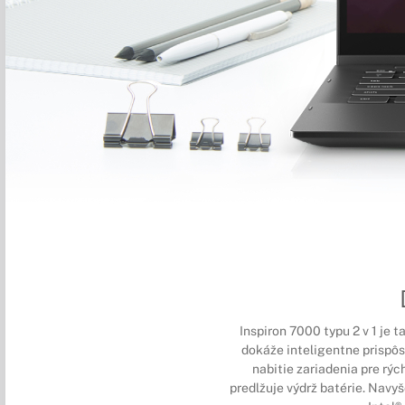
Inspiron 7000 typu 2 v 1 je 
dokáže inteligentne prispô
nabitie zariadenia pre rý
predlžuje výdrž batérie. Navy