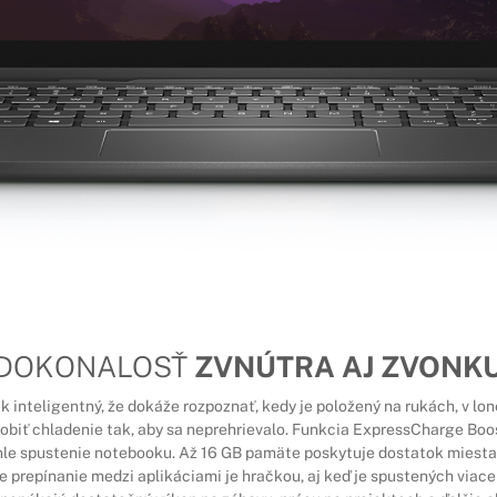
DOKONALOSŤ
ZVNÚTRA AJ ZVONK
tak inteligentný, že dokáže rozpoznať, kedy je položený na rukách, v lo
sobiť chladenie tak, aby sa neprehrievalo. Funkcia ExpressCharge Bo
chle spustenie notebooku. Až 16 GB pamäte poskytuje dostatok miest
še prepínanie medzi aplikáciami je hračkou, aj keď je spustených viac