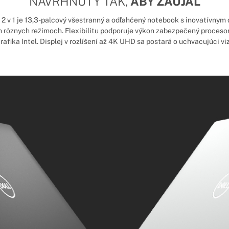
NAVRHNUTÝ TAK,
ABY ZAUJAL
 2 v 1
je 13,3-palcový všestranný a odľahčený notebook s inovatívnym
 rôznych režimoch. Flexibilitu podporuje výkon zabezpečený procesor
afika Intel. Displej v rozlíšení až 4K UHD sa postará o uchvacujúci vi