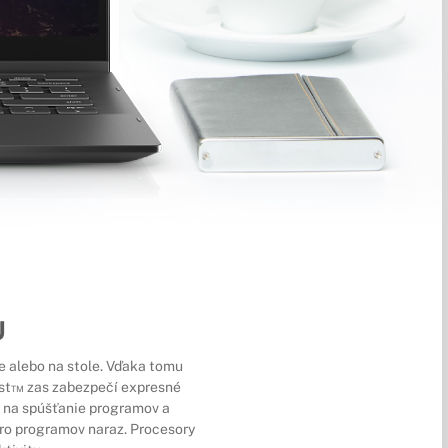
U
ne alebo na stole. Vďaka tomu
ost™ zas zabezpečí expresné
a na spúšťanie programov a
ero programov naraz. Procesory