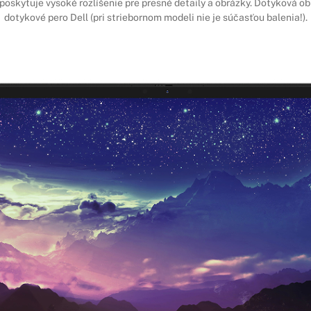
 poskytuje vysoké rozlíšenie pre presné detaily a obrázky. Dotyková 
dotykové pero Dell (pri striebornom modeli nie je súčasťou balenia!).