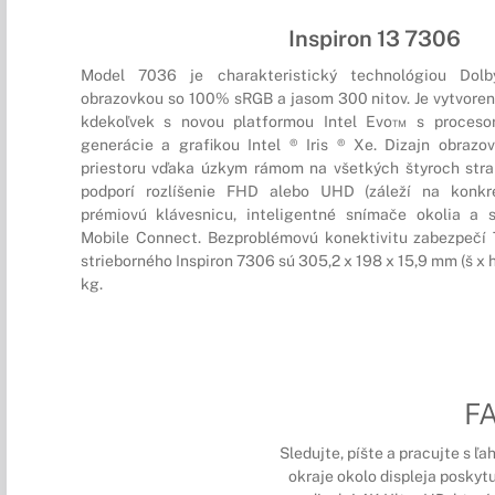
Inspiron 13 7306
Model 7036 je charakteristický technológiou Dol
obrazovkou so 100% sRGB a jasom 300 nitov. Je vytvoren
kdekoľvek s novou platformou Intel Evo™ s procesor
generácie a grafikou Intel ® Iris ® Xe. Dizajn obrazo
priestoru vďaka úzkym rámom na všetkých štyroch stra
podporí rozlíšenie FHD alebo UHD (záleží na konkré
prémiovú klávesnicu, inteligentné snímače okolia a 
Mobile Connect. Bezproblémovú konektivitu zabezpečí 
strieborného Inspiron 7306 sú 305,2 x 198 x 15,9 mm (š x h 
kg.
F
Sledujte, píšte a pracujte s ľ
okraje okolo displeja poskytu