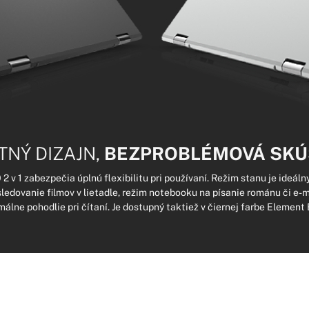
NÝ DIZAJN,
BEZPROBLÉMOVÁ SK
2 v 1 zabezpečia úplnú flexibilitu pri používaní. Režim stanu je ideáln
sledovanie filmov v lietadle, režim notebooku na písanie románu či e-m
álne pohodlie pri čítaní. Je dostupný taktiež v čiernej farbe Element 